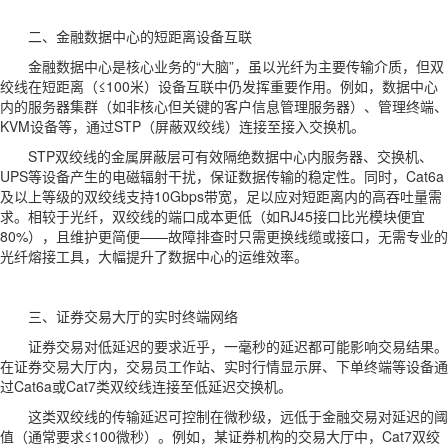
二、金融数据中心的短距离设备互联
金融数据中心是核心业务的“大脑”，虽以光纤为主要传输介质，但双
绞线在短距离（≤100米）设备互联中仍发挥重要作用。例如，数据中心
内的服务器集群（如非核心但关键的客户信息管理服务器）、管理终端、
KVM设备等，通过STP（屏蔽双绞线）连接至接入交换机。
STP双绞线的金属屏蔽层可有效隔绝数据中心内服务器、交换机、
UPS等设备产生的电磁辐射干扰，保证数据传输的稳定性。同时，Cat6a
及以上等级的双绞线支持10Gbps带宽，足以应对短距离内的高吞吐量需
求。相较于光纤，双绞线的端口成本更低（如RJ45接口比光模块便宜
80%），且维护更简便——故障排查时只需更换线缆或接口，无需专业的
光纤熔接工具，大幅提升了数据中心的运维效率。
三、证券交易大厅的实时终端网络
证券交易对低延迟的要求近乎，一毫秒的延迟都可能影响交易结果。
在证券交易大厅内，交易员工作站、实时行情显示屏、下单终端等设备通
过Cat6a或Cat7类双绞线连接至低延迟交换机。
这类双绞线的传输延迟可控制在微秒级，远低于金融交易对延迟的阈
值（通常要求≤100微秒）。例如，某证券机构的交易大厅中，Cat7双绞