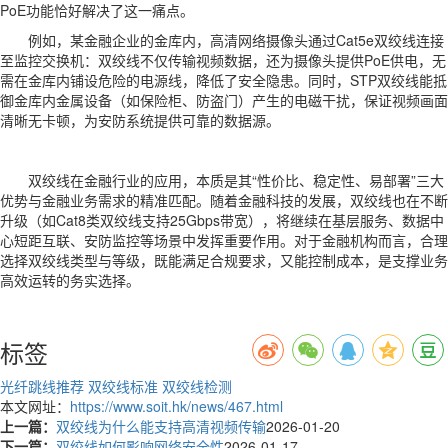
PoE功能恰好解决了这一痛点。
例如，某金融企业的金库内，高清网络摄像头通过Cat5e双绞线连接
至监控交换机：双绞线不仅传输视频数据，还为摄像头提供PoE供电，无
需在金库内铺设危险的电源线，降低了安全隐患。同时，STP双绞线能抵
御金库内金属设备（如保险柜、防盗门）产生的电磁干扰，保证视频画面
清晰无卡顿，为安防系统提供可靠的数据源。
双绞线在金融行业的应用，本质是其“性价比、稳定性、易部署”三大
优势与金融业务需求的精准匹配。随着金融科技的发展，双绞线也在不断
升级（如Cat8类双绞线支持25Gbps带宽），将继续在基层服务、数据中
心短距互联、安防监控等场景中发挥重要作用。对于金融机构而言，合理
选择双绞线类型与等级，既能满足合规要求，又能控制成本，是支撑业务
高效运转的务实选择。
标签
光纤跳线推荐
双绞线标准
双绞线检测
本文网址：
https://www.soit.hk/news/467.html
上一篇：
双绞线为什么能支持高清视频传输
2026-01-20
下一篇：
双绞线如何影响网络安全性
2026-01-17