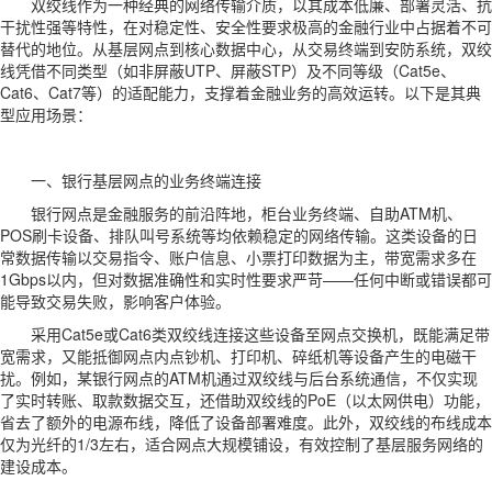
双绞线作为一种经典的网络传输介质，以其成本低廉、部署灵活、抗
干扰性强等特性，在对稳定性、安全性要求极高的金融行业中占据着不可
替代的地位。从基层网点到核心数据中心，从交易终端到安防系统，双绞
线凭借不同类型（如非屏蔽UTP、屏蔽STP）及不同等级（Cat5e、
Cat6、Cat7等）的适配能力，支撑着金融业务的高效运转。以下是其典
型应用场景：
一、银行基层网点的业务终端连接
银行网点是金融服务的前沿阵地，柜台业务终端、自助ATM机、
POS刷卡设备、排队叫号系统等均依赖稳定的网络传输。这类设备的日
常数据传输以交易指令、账户信息、小票打印数据为主，带宽需求多在
1Gbps以内，但对数据准确性和实时性要求严苛——任何中断或错误都可
能导致交易失败，影响客户体验。
采用Cat5e或Cat6类双绞线连接这些设备至网点交换机，既能满足带
宽需求，又能抵御网点内点钞机、打印机、碎纸机等设备产生的电磁干
扰。例如，某银行网点的ATM机通过双绞线与后台系统通信，不仅实现
了实时转账、取款数据交互，还借助双绞线的PoE（以太网供电）功能，
省去了额外的电源布线，降低了设备部署难度。此外，双绞线的布线成本
仅为光纤的1/3左右，适合网点大规模铺设，有效控制了基层服务网络的
建设成本。