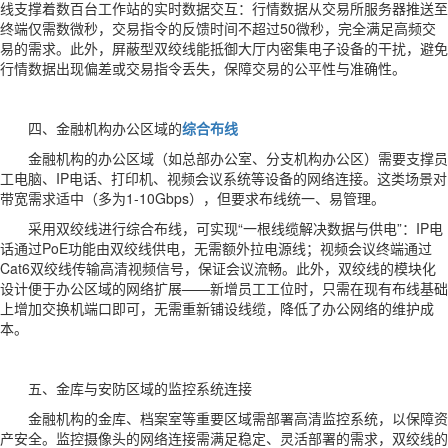
线支撑着数百台工作站的实时数据交互：行情数据从交易所服务器推送至
终端仅需数微秒，交易指令的反馈时间不超过50微秒，完全满足高频交
易的需求。此外，屏蔽型双绞线能抵御大厅内密集电子设备的干扰，避免
行情数据出现偏差或交易指令丢失，保障交易的公平性与准确性。
四、金融机构办公区域的
综合布线
金融机构的办公区域（如总部办公室、分支机构办公区）需要支撑员
工电脑、IP电话、打印机、视频会议系统等设备的网络连接。这类场景对
带宽需求适中（多为1-10Gbps），但要求布线统一、易管理。
采用双绞线进行综合布线，可实现“一根线缆解决数据与供电”：IP电
话通过PoE功能由双绞线供电，无需额外拉电源线；视频会议终端通过
Cat6双绞线传输高清视频信号，保证会议流畅。此外，双绞线的模块化
设计便于办公区域的网络扩展——新增员工工位时，只需在现有布线基础
上增加交换机端口即可，无需重新铺设线缆，降低了办公网络的维护成
本。
五、金库与安防区域的监控系统连接
金融机构的金库、档案室等重要区域需部署高清监控系统，以保障资
产安全。监控摄像头的网络连接需满足稳定、灵活部署的需求，双绞线的