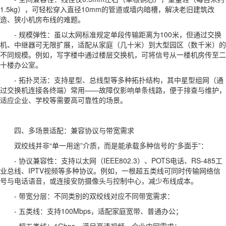
1.5kg），可轻松穿入直径10mm的管道或墙内暗槽，解决老旧建筑改
造、狭小机房布线的难题。
- 规模弹性：虽以太网标准规定单段传输距离为100米，但通过交换
机、中继器可无限扩展，适配从家庭（几十米）到大型园区（数千米）的
不同规模。例如，写字楼中通过楼层交换机，可将信号从一楼机房传至二
十楼办公室。
- 拓扑灵活：支持星型、总线型等多种拓扑结构，其中星型组网（通
过交换机连接各终端）常用——故障仅影响单条线路，便于排查与维护，
适应企业、学校等需要高可靠性的场景。
四、多场景适配：兼容协议与带宽需求
双绞线并非“单一用途”介质，而是能承载多种信号的“多面手”：
- 协议兼容性：支持以太网（IEEE802.3）、POTS电话、RS-485工
业总线、IPTV视频等多种协议。例如，一根超五类线可同时传输网络信
号与电话语音，或连接安防摄像头与控制中心，减少布线成本。
- 带宽分层：不同类别的双绞线对应不同带宽需求：
- 五类线：支持100Mbps，适配家庭宽带、普通办公；
- 超五类线：1Gbps，满足高清视频、企业内网需求；