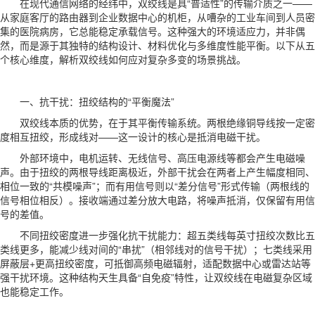
在现代通信网络的经纬中，双绞线是具“普适性”的传输介质之一——
从家庭客厅的路由器到企业数据中心的机柜，从嘈杂的工业车间到人员密
集的医院病房，它总能稳定承载信号。这种强大的环境适应力，并非偶
然，而是源于其独特的结构设计、材料优化与多维度性能平衡。以下从五
个核心维度，解析双绞线如何应对复杂多变的场景挑战。
一、抗干扰：扭绞结构的“平衡魔法”
双绞线本质的优势，在于其平衡传输系统。两根绝缘铜导线按一定密
度相互扭绞，形成线对——这一设计的核心是抵消电磁干扰。
外部环境中，电机运转、无线信号、高压电源线等都会产生电磁噪
声。由于扭绞的两根导线距离极近，外部干扰会在两者上产生幅度相同、
相位一致的“共模噪声”；而有用信号则以“差分信号”形式传输（两根线的
信号相位相反）。接收端通过差分放大电路，将噪声抵消，仅保留有用信
号的差值。
不同扭绞密度进一步强化抗干扰能力：超五类线每英寸扭绞次数比五
类线更多，能减少线对间的“串扰”（相邻线对的信号干扰）；七类线采用
屏蔽层+更高扭绞密度，可抵御高频电磁辐射，适配数据中心或雷达站等
强干扰环境。这种结构天生具备“自免疫”特性，让双绞线在电磁复杂区域
也能稳定工作。