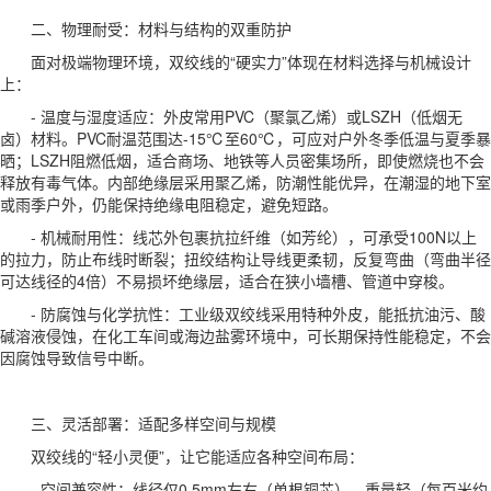
二、物理耐受：材料与结构的双重防护
面对极端物理环境，双绞线的“硬实力”体现在材料选择与机械设计
上：
- 温度与湿度适应：外皮常用PVC（聚氯乙烯）或LSZH（低烟无
卤）材料。PVC耐温范围达-15℃至60℃，可应对户外冬季低温与夏季暴
晒；LSZH阻燃低烟，适合商场、地铁等人员密集场所，即使燃烧也不会
释放有毒气体。内部绝缘层采用聚乙烯，防潮性能优异，在潮湿的地下室
或雨季户外，仍能保持绝缘电阻稳定，避免短路。
- 机械耐用性：线芯外包裹抗拉纤维（如芳纶），可承受100N以上
的拉力，防止布线时断裂；扭绞结构让导线更柔韧，反复弯曲（弯曲半径
可达线径的4倍）不易损坏绝缘层，适合在狭小墙槽、管道中穿梭。
- 防腐蚀与化学抗性：工业级双绞线采用特种外皮，能抵抗油污、酸
碱溶液侵蚀，在化工车间或海边盐雾环境中，可长期保持性能稳定，不会
因腐蚀导致信号中断。
三、灵活部署：适配多样空间与规模
双绞线的“轻小灵便”，让它能适应各种空间布局：
- 空间兼容性：线径仅0.5mm左右（单根铜芯），重量轻（每百米约