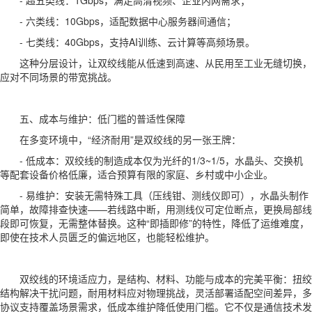
- 六类线：10Gbps，适配数据中心服务器间通信；
- 七类线：40Gbps，支持AI训练、云计算等高频场景。
这种分层设计，让双绞线能从低速到高速、从民用至工业无缝切换，
应对不同场景的带宽挑战。
五、成本与维护：低门槛的普适性保障
在多变环境中，“经济耐用”是双绞线的另一张王牌：
- 低成本：双绞线的制造成本仅为光纤的1/3~1/5，水晶头、交换机
等配套设备价格低廉，适合预算有限的家庭、乡村或中小企业。
- 易维护：安装无需特殊工具（压线钳、测线仪即可），水晶头制作
简单，故障排查快速——若线路中断，用测线仪可定位断点，更换局部线
段即可恢复，无需整体替换。这种“即插即修”的特性，降低了运维难度，
即使在技术人员匮乏的偏远地区，也能轻松维护。
双绞线的环境适应力，是结构、材料、功能与成本的完美平衡：扭绞
结构解决干扰问题，耐用材料应对物理挑战，灵活部署适配空间差异，多
协议支持覆盖场景需求，低成本维护降低使用门槛。它不仅是通信技术发