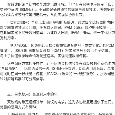
双绞线的绞合结构虽能减少电磁干扰，但也存在频率响应限制（如五
类线带宽约100MHz）。不同协议通过独特的编码与调制技术，将数据转
化为适合双绞线传输的电信号，从而实现多协议共存。
- 以太网编码：早期以太网用曼彻斯特编码，通过每个比特周期内的
跳变解决时钟同步问题；千兆以太网采用PAM-5编码（5种电压幅度），
在相同带宽下提升数据速率；万兆以太网则用PAM-4编码，进一步优化带
宽利用率。
- 电话与DSL：传统电话直接传输模拟语音信号（或数字化后的PCM
编码），DSL则用离散多音调制（DMT）将带宽划分为数百个子信道，
每个子信道根据噪声情况调整速率，实现高速数据传输。
这些编码方式的多样性，让不同协议的信号能在双绞线的带宽范围内
“各取所需”——比如语音信号占用0-4kHz低频段，DSL占用高频段，二者
可同时在同一根线缆上传输（如ADSL+语音的“一线通”服务），接收端通
过对应解码器即可分离信号。
三、带宽复用：资源利用率的化
双绞线的带宽远超过单一协议的需求，这为多协议复用提供了空间。
常见的复用方式有两种：
1. 频分复用（FDM）：将双绞线的带宽划分为不同频段，分配给不