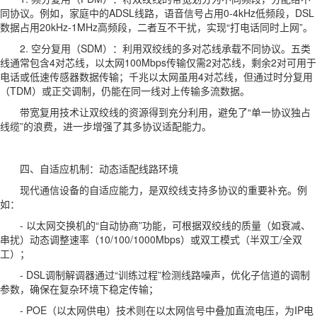
同协议。例如，家庭中的ADSL线路，语音信号占用0-4kHz低频段，DSL
数据占用20kHz-1MHz高频段，二者互不干扰，实现“打电话同时上网”。
2. 空分复用（SDM）：利用双绞线的多对芯线承载不同协议。五类
线通常包含4对芯线，以太网100Mbps传输仅需2对芯线，剩余2对可用于
电话或低速传感器数据传输；千兆以太网虽用4对芯线，但通过时分复用
（TDM）或正交调制，仍能在同一线对上传输多流数据。
带宽复用技术让双绞线的资源得到充分利用，避免了“单一协议独占
线缆”的浪费，进一步增强了其多协议适配能力。
四、自适应机制：动态适配线路环境
现代通信设备的自适应能力，是双绞线支持多协议的重要补充。例
如：
- 以太网交换机的“自动协商”功能，可根据双绞线的质量（如衰减、
串扰）动态调整速率（10/100/1000Mbps）或双工模式（半双工/全双
工）；
- DSL调制解调器通过“训练过程”检测线路噪声，优化子信道的调制
参数，确保在复杂环境下稳定传输；
- POE（以太网供电）技术则在以太网信号中叠加直流电压，为IP电