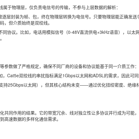
绞线属于物理层，仅负责电信号的传输，不参与上层数据的解析：
）的数据会被逐层封装为帧、包，终在物理层转换为电信号。只要物理层能正确
号编码，但介质始终是双绞线。
协议。比如，电话用模拟信号（0-48V直流供电+3kHz语音），以太网用数
。
减、串扰等参数做了严格规定，确保不同厂商的设备和协议能基于同一介质工作：
，Cat5e双绞线的串扰指标满足1Gbps以太网和ADSL的需求，因此
8支持25Gbps以太网），但其核心结构未变——通过优化扭绞密度、绝
化共同作用的结果。它的带宽冗余、线对独立性让多协议并行成为可能
到高速数据的多样化通信需求。