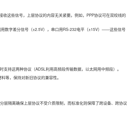
发送/接收这些信号，上层协议的内容无关紧要。例如，PPP协议可在双绞线的
字差分信号（±2.5V），串口用RS-232电平（±15V）——这些信号
可同时支持这两种协议（ADSL利用高频段传输数据，以太网用中频段）。
缘材料等，保持对新旧协议的兼容性。
，分层隔离确保上层协议不受介质限制，而标准化则保障了跨设备、跨协议