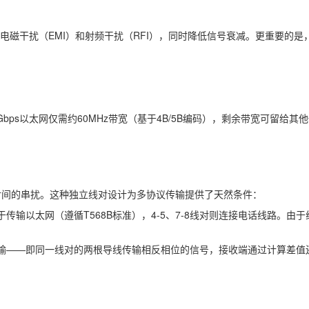
干扰（EMI）和射频干扰（RFI），同时降低信号衰减。更重要的是，不同
；
ps以太网仅需约60MHz带宽（基于4B/5B编码），剩余带宽可留给其
对间的串扰。这种独立线对设计为多协议传输提供了天然条件：
对用于传输以太网（遵循T568B标准），4-5、7-8线对则连接电话线路
号传输——即同一线对的两根导线传输相反相位的信号，接收端通过计算差