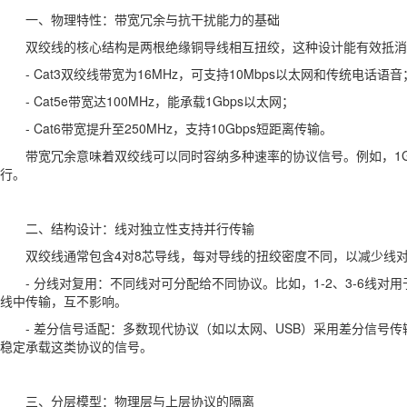
一、物理特性：带宽冗余与抗干扰能力的基础
双绞线的核心结构是两根绝缘铜导线相互扭绞，这种设计能有效抵消电磁
- Cat3双绞线带宽为16MHz，可支持10Mbps以太网和传统电话语音
- Cat5e带宽达100MHz，能承载1Gbps以太网；
- Cat6带宽提升至250MHz，支持10Gbps短距离传输。
带宽冗余意味着双绞线可以同时容纳多种速率的协议信号。例如，1Gb
行。
二、结构设计：线对独立性支持并行传输
双绞线通常包含4对8芯导线，每对导线的扭绞密度不同，以减少线
- 分线对复用：不同线对可分配给不同协议。比如，1-2、3-6线
线中传输，互不影响。
- 差分信号适配：多数现代协议（如以太网、USB）采用差分信
稳定承载这类协议的信号。
三、分层模型：物理层与上层协议的隔离