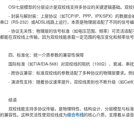
OSI七层模型的分层设计是双绞线支持多协议的关键逻辑基础。双
- 封装与解封装：上层协议（如TCP/IP、PPP、IPX/SPX
串口（RS-232）或ADSL线路上运行，本质是物理层适配了不同的信
- 协议无关性：物理层的信号标准（如电压范围、频率）可灵活适配不同
都能在双绞线上传输，因为双绞线能承载一定范围的电压变化和频率信号
四、标准化：统一介质参数的兼容性保障
国际标准（如TIA/EIA-568）对双绞线的阻抗（100Ω）、衰
- 跨协议兼容：标准双绞线的参数适配了多种协议的物理层要求。例如
- 演进性支持：随着协议速率提升，双绞线类别也不断升级（如Cat
结语
双绞线能支持多协议传输，是物理特性、结构设计、分层模型与标准
的兼容性。这种灵活性使双绞线成为
综合布线
的核心介质，支撑着从语音