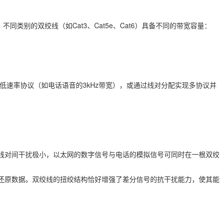
类别的双绞线（如Cat3、Cat5e、Cat6）具备不同的带宽容量：
他低速率协议（如电话语音的3kHz带宽），或通过线对分配实现多协议并
。由于线对间干扰极小，以太网的数字信号与电话的模拟信号可同时在一根双绞
值还原数据。双绞线的扭绞结构恰好增强了差分信号的抗干扰能力，使其能