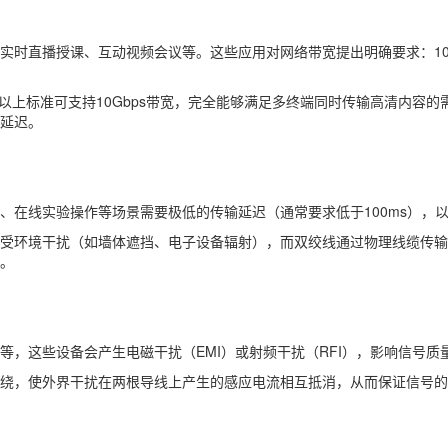
播授课、互动视频会议等。这些应用对网络带宽提出明确要求：1080P高清
六类）及以上标准可支持10Gbps带宽，完全能够满足多终端同时传输高清
延迟。
、在线实验操作等场景需要极低的传输延迟（通常要求低于100ms），
受环境干扰（如墙体遮挡、电子设备辐射），而双绞线通过物理线缆传
。
，这些设备会产生电磁干扰（EMI）或射频干扰（RFI），影响信号质
绕，使外界干扰在两根导线上产生的感应电流相互抵消，从而保证信号