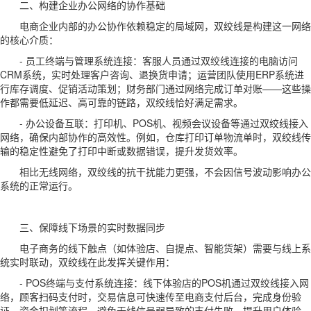
二、构建企业办公网络的协作基础
电商企业内部的办公协作依赖稳定的局域网，双绞线是构建这一网络
的核心介质：
- 员工终端与管理系统连接：客服人员通过双绞线连接的电脑访问
CRM系统，实时处理客户咨询、退换货申请；运营团队使用ERP系统进
行库存调度、促销活动策划；财务部门通过网络完成订单对账——这些操
作都需要低延迟、高可靠的链路，双绞线恰好满足需求。
- 办公设备互联：打印机、POS机、视频会议设备等通过双绞线接入
网络，确保内部协作的高效性。例如，仓库打印订单物流单时，双绞线传
输的稳定性避免了打印中断或数据错误，提升发货效率。
相比无线网络，双绞线的抗干扰能力更强，不会因信号波动影响办公
系统的正常运行。
三、保障线下场景的实时数据同步
电子商务的线下触点（如体验店、自提点、智能货架）需要与线上系
统实时联动，双绞线在此发挥关键作用：
- POS终端与支付系统连接：线下体验店的POS机通过双绞线接入网
络，顾客扫码支付时，交易信息可快速传至电商支付后台，完成身份验
证、资金扣划等流程，避免无线信号弱导致的支付失败，提升用户体验。