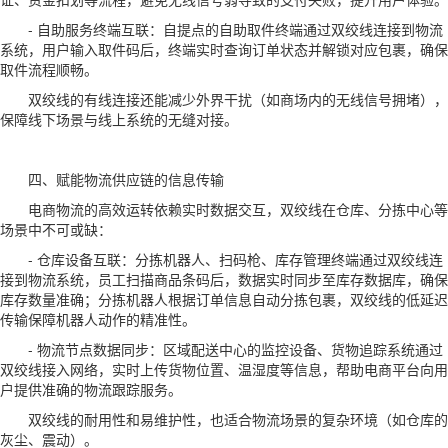
- 自助服务终端互联：自提点的自助取件终端通过双绞线连接到物流
系统，用户输入取件码后，终端实时查询订单状态并解锁对应包裹，确保
取件流程顺畅。
双绞线的有线连接还能减少外界干扰（如商场内的无线信号拥堵），
保障线下场景与线上系统的无缝对接。
四、赋能物流供应链的信息传输
电商物流的高效运转依赖实时数据交互，双绞线在仓库、分拣中心等
场景中不可或缺：
- 仓库设备互联：分拣机器人、扫码枪、库存管理终端通过双绞线连
接到物流系统，员工扫描商品条码后，数据实时同步至库存数据库，确保
库存数量准确；分拣机器人根据订单信息自动分拣包裹，双绞线的低延迟
传输保障机器人动作的精准性。
- 物流节点数据同步：区域配送中心的监控设备、货物追踪系统通过
双绞线接入网络，实时上传货物位置、温湿度等信息，帮助电商平台向用
户提供准确的物流跟踪服务。
双绞线的耐用性和易维护性，也适合物流场景的复杂环境（如仓库的
灰尘、震动）。