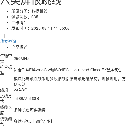
所属分类：
数据跳线
浏览次数：
635
二维码：
发布时间：
2025-08-11 11:55:06
我要咨询
产品概述
传输带
250MHz
宽
符合标
符合TIA/EIA-568C.2和ISO/IEC 11801 2nd Class E 信道标准
准
模块化屏蔽跳线采用多股铜线铝箔屏蔽电缆结构，即插即用，方
便灵活
线规
24AWG
接线方
T568A/T568B
式
线缆长
多种长度可供选择
度
线缆颜
多达4种以上颜色定制
色