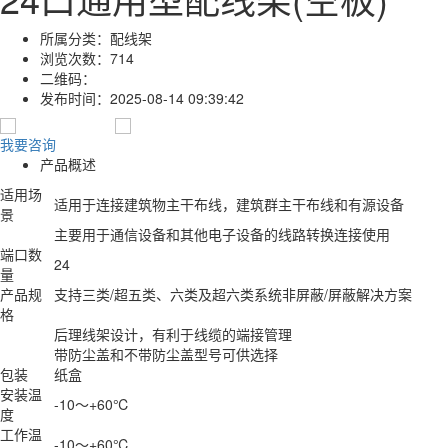
所属分类：
配线架
浏览次数：
714
二维码：
发布时间：
2025-08-14 09:39:42
我要咨询
产品概述
适用场
适用于连接建筑物主干布线，建筑群主干布线和有源设备
景
主要用于通信设备和其他电子设备的线路转换连接使用
端口数
24
量
产品规
支持三类/超五类、六类及超六类系统非屏蔽/屏蔽解决方案
格
后理线架设计，有利于线缆的端接管理
带防尘盖和不带防尘盖型号可供选择
包装
纸盒
安装温
-10～+60℃
度
工作温
-10～+60℃