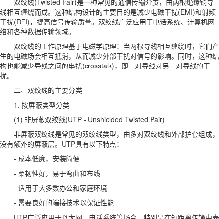
双绞线(Twisted Pair)是一种常见的通信传输介质，由两根绝缘铜导
线相互缠绕而成。这种结构设计的主要目的是减少电磁干扰(EMI)和射频
干扰(RFI)，提高信号传输质量。双绞线广泛应用于电话系统、计算机网
络和各种数据传输领域。
双绞线的工作原理基于电磁学原理：当两根导线相互缠绕时，它们产
生的电磁场会相互抵消，从而减少外部干扰对信号的影响。同时，这种结
构也能减少导线之间的串扰(crosstalk)，即一对导线对另一对导线的干
扰。
二、双绞线的主要分类
1. 按屏蔽类型分类
(1) 非屏蔽双绞线(UTP - Unshielded Twisted Pair)
非屏蔽双绞线是常见的双绞线类型，由多对双绞线和外部护套组成，
没有额外的屏蔽层。UTP具有以下特点：
- 成本低廉，安装简便
- 柔韧性好，易于弯曲和布线
- 适用于大多数办公和家庭环境
- 需要良好的端接技术以保证性能
UTP广泛应用于以太网、电话系统等场合，特别是在短距离传输中表