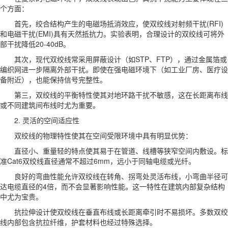
个方面：
首先，绞合结构产生的电磁场抵消效应，使双绞线对射频干扰(RFI)
和电磁干扰(EMI)具有天然抵抗力。实验表明，合理设计的双绞线可将外
部干扰降低20-40dB。
其次，现代双绞线常采用屏蔽设计（如STP、FTP），通过金属箔或
编织网进一步隔离外部干扰。即使在强电磁环境下（如工业厂房、医疗设
备附近），也能保持信号完整性。
第三，双绞线的平衡特性使其对地环路干扰不敏感，这在长距离布线
或不同建筑间布线时尤为重要。
2. 灵活的空间适应性
双绞线的物理特性使其在空间受限环境中具有明显优势：
直径小、重量轻的特点使其易于在管道、线槽等狭窄空间内敷设。标
准Cat6双绞线直径通常不超过6mm，远小于同轴电缆或光纤。
良好的弯曲性能允许双绞线在转角、拐弯处灵活布线，小弯曲半径可
达电缆直径的4倍，而不会显著影响性能。这一特性在建筑内部复杂结构
中尤为宝贵。
抗拉伸设计使双绞线在垂直布线或长距离牵引时不易损坏。多数双绞
线内部包含抗拉纤维，护套材料也经过特殊选择。