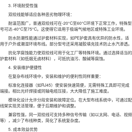
3. 环境耐受性强
双绞线能够适应各种恶劣物理环境：
耐温范围广，普通双绞线可在-20°C至60°C环境下正常工作，特殊型
号可达-40°C至75°C。这使得它适用于极端气候地区或特殊工业环境。
防水防潮性能通过护套材料实现，如PE护套具有优异的防水性，适
用于户外或潮湿环境布线。部分型号还采用凝胶填充技术防止水汽渗透。
抗化学腐蚀能力使双绞线可用于化工厂等特殊环境。通过选择适当的
护套材料（如低烟无卤材料），可抵抗油污、酸碱等腐蚀。
4. 安装维护便捷性
在复杂布线环境中，安装和维护的便利性同样重要：
标准化连接器（如RJ45）使安装快速简便，无需特殊工具即可完成
端接。相比光纤焊接或同轴电缆压接，大大降低了施工难度。
模块化设计允许分段安装和故障定位。在大型布线系统中，可通过配
线架实现灵活管理，便于后期维护和调整。
兼容性强，同一双绞线可支持多种信号传输（如以太网、电话、视频
等），减少了布线种类，简化了系统复杂度。
5. 成本效益优势