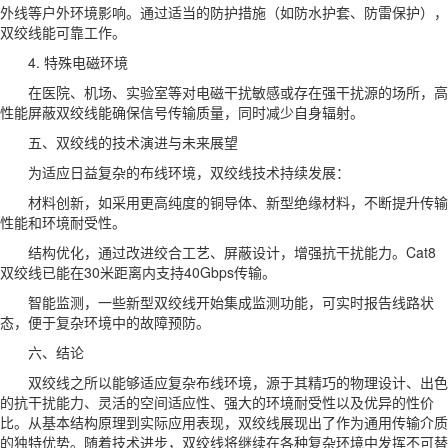
外线等户外环境影响。通过适当的防护措施（如防水护套、防雷保护），
双绞线能可靠工作。
4. 特殊电磁环境
在医院、机场、实验室等对电磁干扰敏感或存在强干扰源的场所，高
性能屏蔽双绞线能确保信号传输质量，同时减少自身辐射。
五、双绞线的技术演进与未来展望
为适应日益复杂的布线环境，双绞线技术持续发展：
材料创新，如采用更高纯度的铜导体、新型绝缘材料，不断提升传输
性能和环境耐受性。
结构优化，通过改进绞合工艺、屏蔽设计，增强抗干扰能力。Cat8
双绞线已能在30米距离内支持40Gbps传输。
智能监测，一些新型双绞线开始集成监测功能，可实时报告线路状
态，便于复杂环境中的故障预防。
六、结论
双绞线之所以能够适应复杂布线环境，源于其精巧的物理设计、出色
的抗干扰能力、灵活的空间适应性、强大的环境耐受性以及优异的性价
比。从基本结构原理到实际应用表现，双绞线展现出了作为通用传输介质
的独特优势。随着技术进步，双绞线将继续在各种复杂环境中发挥不可替