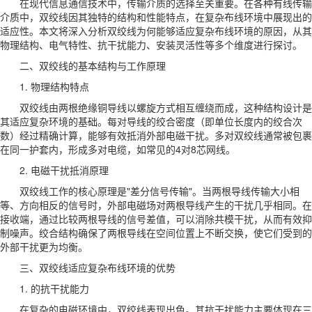
在现代信息通信技术中，传输介质的选择至关重要。在各种有线传输
介质中，双绞线因其独特的结构和性能特点，在复杂布线环境中展现出的
适应性。本文将深入分析双绞线为何能够适应复杂布线环境的原因，从其
物理结构、电气特性、抗干扰能力、安装灵活性等多个维度进行探讨。
二、双绞线的基本结构与工作原理
1. 物理结构特点
双绞线由两根绝缘铜导线以螺旋方式相互缠绕而成，这种结构设计是
其适应复杂环境的基础。每对导线的绞合密度（即单位长度内的绞合次
数）经过精确计算，能够有效抵消外部电磁干扰。多对双绞线通常被包裹
在同一护套内，形成多对电缆，如常见的4对8芯网线。
2. 电磁干扰抵消原理
双绞线工作的核心原理是"差分信号传输"。当两根导线传输大小相
等、方向相反的信号时，外部电磁场对两根导线产生的干扰几乎相同。在
接收端，通过比较两根导线的信号差值，可以消除共模干扰，从而有效抑
制噪声。绞合结构确保了两根导线在空间位置上不断交换，使它们受到的
外部干扰更为均衡。
三、双绞线适应复杂布线环境的优势
1. 的抗干扰能力
在复杂的电磁环境中，双绞线表现出色。其抗干扰能力主要体现在三