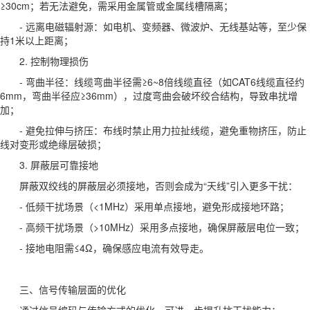
≥30cm；若无法避免，需采用金属管或金属线槽隔离；
- 远离电磁辐射源：如电机、变频器、微波炉、无线基站等，至少保
持1米以上距离；
2. 控制物理损伤
- 弯曲半径：线缆弯曲半径需≥6~8倍线缆直径（如CAT6线缆直径约
6mm，弯曲半径应≥36mm），过度弯曲会破坏绞合结构，导致串扰增
加；
- 避免拉伸与挤压：布线时禁止用力拉扯线缆，避免重物挤压，防止
线对变形或绝缘层破损；
3. 屏蔽层可靠接地
屏蔽双绞线的屏蔽层必须接地，否则会成为“天线”引入更多干扰：
- 低频干扰场景（<1MHz）采用单点接地，避免形成接地环路；
- 高频干扰场景（>10MHz）采用多点接地，确保屏蔽层电位一致；
- 接地电阻需≤4Ω，确保感应电流有效导走。
三、信号传输层面的优化
通过信号编码与传输方式的优化，可进一步提升抗干扰能力：