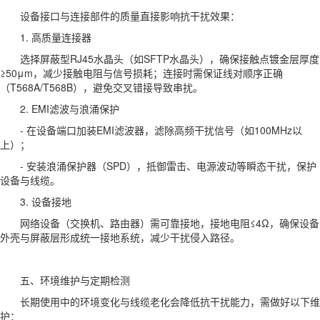
设备接口与连接部件的质量直接影响抗干扰效果：
1. 高质量连接器
选择屏蔽型RJ45水晶头（如SFTP水晶头），确保接触点镀金层厚度
≥50μm，减少接触电阻与信号损耗；连接时需保证线对顺序正确
（T568A/T568B），避免交叉错接导致串扰。
2. EMI滤波与浪涌保护
- 在设备端口加装EMI滤波器，滤除高频干扰信号（如100MHz以
上）；
- 安装浪涌保护器（SPD），抵御雷击、电源波动等瞬态干扰，保护
设备与线缆。
3. 设备接地
网络设备（交换机、路由器）需可靠接地，接地电阻≤4Ω，确保设备
外壳与屏蔽层形成统一接地系统，减少干扰侵入路径。
五、环境维护与定期检测
长期使用中的环境变化与线缆老化会降低抗干扰能力，需做好以下维
护：