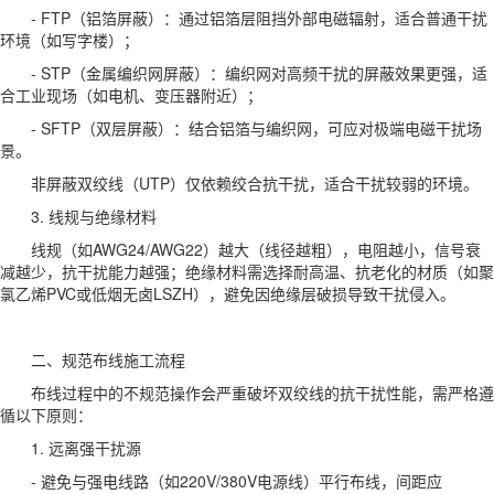
- FTP（铝箔屏蔽）：通过铝箔层阻挡外部电磁辐射，适合普通干扰
环境（如写字楼）；
- STP（金属编织网屏蔽）：编织网对高频干扰的屏蔽效果更强，适
合工业现场（如电机、变压器附近）；
- SFTP（双层屏蔽）：结合铝箔与编织网，可应对极端电磁干扰场
景。
非屏蔽双绞线（UTP）仅依赖绞合抗干扰，适合干扰较弱的环境。
3. 线规与绝缘材料
线规（如AWG24/AWG22）越大（线径越粗），电阻越小，信号衰
减越少，抗干扰能力越强；绝缘材料需选择耐高温、抗老化的材质（如聚
氯乙烯PVC或低烟无卤LSZH），避免因绝缘层破损导致干扰侵入。
二、规范布线施工流程
布线过程中的不规范操作会严重破坏双绞线的抗干扰性能，需严格遵
循以下原则：
1. 远离强干扰源
- 避免与强电线路（如220V/380V电源线）平行布线，间距应