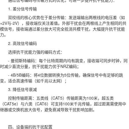
1. 差分信号传输
双绞线的核心优势在于差分传输：发送端输出两根线的电压差（如
+2V与-2V），接收端仅关注差值。外部干扰会在两根线上产生相同的共
模信号，接收端通过差分放大可完全抵消共模干扰，大幅提升抗干扰能
力。
2. 高效信号编码
选择抗干扰能力强的编码方式：
- 曼彻斯特编码：每个比特周期内均有跳变，接收端可同步时钟，同
时减少直流分量，抗干扰能力优于NRZ编码；
- 4B/5B编码：将4位数据转换为5位传输，确保信号中有足够的跳
变，适合高速传输（如千兆以太网）；
3. 降低信号衰减
控制传输距离：五类线（CAT5）传输距离为100米，超五类
（CAT5e）与六类（CAT6）可支持100米千兆传输，超过距离需使用中
继器或交换机放大信号，避免衰减导致干扰影响加剧。
四、设备端的抗干扰配置