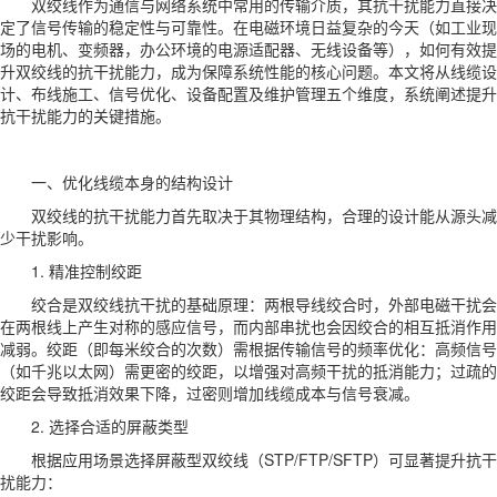
双绞线作为通信与网络系统中常用的传输介质，其抗干扰能力直接决
定了信号传输的稳定性与可靠性。在电磁环境日益复杂的今天（如工业现
场的电机、变频器，办公环境的电源适配器、无线设备等），如何有效提
升双绞线的抗干扰能力，成为保障系统性能的核心问题。本文将从线缆设
计、布线施工、信号优化、设备配置及维护管理五个维度，系统阐述提升
抗干扰能力的关键措施。
一、优化线缆本身的结构设计
双绞线的抗干扰能力首先取决于其物理结构，合理的设计能从源头减
少干扰影响。
1. 精准控制绞距
绞合是双绞线抗干扰的基础原理：两根导线绞合时，外部电磁干扰会
在两根线上产生对称的感应信号，而内部串扰也会因绞合的相互抵消作用
减弱。绞距（即每米绞合的次数）需根据传输信号的频率优化：高频信号
（如千兆以太网）需更密的绞距，以增强对高频干扰的抵消能力；过疏的
绞距会导致抵消效果下降，过密则增加线缆成本与信号衰减。
2. 选择合适的屏蔽类型
根据应用场景选择屏蔽型双绞线（STP/FTP/SFTP）可显著提升抗干
扰能力：