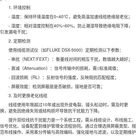
1. 环境控制
- 温度：保持环境温度在0~40℃，避免高温加速线缆绝缘层老化；
- 湿度：相对湿度控制在40%~60%，防止潮湿导致绝缘电阻下降，
引发漏电干扰；
2. 定期检测
使用线缆测试仪（如FLUKE DSX-5000）定期检测以下参数：
- 串扰（NEXT/FEXT）：衡量线对间的相互干扰，数值越大越好；
- 衰减（Attenuation）：信号传输中的损耗，需≤标准阈值；
- 回波损耗（RL）：反射信号的强度，反映阻抗匹配程度；
- 屏蔽效能：检测屏蔽层是否破损，接地是否可靠；
3. 及时更换老化线缆
线缆使用年限超过10年或出现外皮龟裂、接头松动时，需及时更
换，避免因绝缘失效或结构损坏导致抗干扰能力下降。
提升双绞线抗干扰能力是一个系统工程，需从线缆设计、布线施工、
信号优化、设备配置到维护管理全流程协同。通过合理选择屏蔽类型、规
范布线操作、采用差分传输与高效编码、强化接地与滤波，以及定期维护